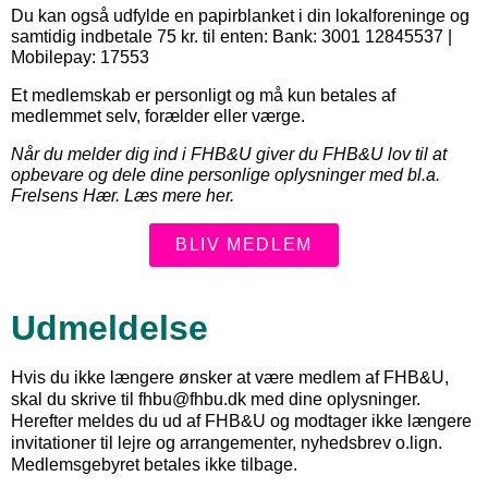
Du kan også udfylde en papirblanket i din lokalforeninge og
samtidig indbetale 75 kr. til enten:
Bank: 3001 12845537 |
Mobilepay: 17553
Et medlemskab er personligt og må kun betales af
medlemmet selv, forælder eller værge.
Når du melder dig ind i FHB&U giver du FHB&U lov til at
opbevare og dele dine personlige oplysninger med bl.a.
Frelsens Hær.
Læs mere her.
BLIV MEDLEM
Udmeldelse
Hvis du ikke længere ønsker at være medlem af FHB&U,
skal du skrive til fhbu@fhbu.dk med dine oplysninger.
Herefter meldes du ud af FHB&U og modtager ikke længere
invitationer til lejre og arrangementer, nyhedsbrev o.lign.
Medlemsgebyret betales ikke tilbage.