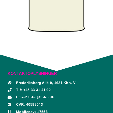
KONTAKTOPLYSNINGER
Frederiksberg Allé 9, 1621 Kbh. V
Tlf: +45 33 31 41 92
Email: fhbu@fhbu.dk
CVR: 40588043
Mobilepay: 17553